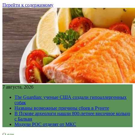
Перейти к содержимому
7 августа, 2026
The Guardian: ученые США создали гипоаллергенных
собак
Названы возможные причины сбоев в Рунете
В Пскове археологи нашли 800-летнее височное кольцо
с Балкан
Модули РОС отделят от МКС
О еде