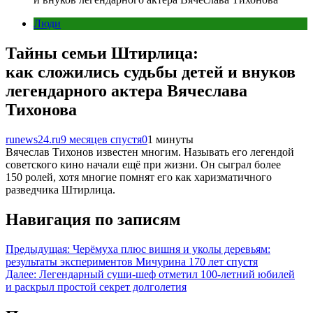
Люди
Тайны семьи Штирлица:
как сложились судьбы детей и внуков
легендарного актера Вячеслава
Тихонова
runews24.ru
9 месяцев спустя
0
1 минуты
Вячеслав Тихонов известен многим. Называть его легендой
советского кино начали ещё при жизни. Он сыграл более
150 ролей, хотя многие помнят его как харизматичного
разведчика Штирлица.
Навигация по записям
Предыдущая:
Черёмуха плюс вишня и уколы деревьям:
результаты экспериментов Мичурина 170 лет спустя
Далее:
Легендарный суши-шеф отметил 100-летний юбилей
и раскрыл простой секрет долголетия