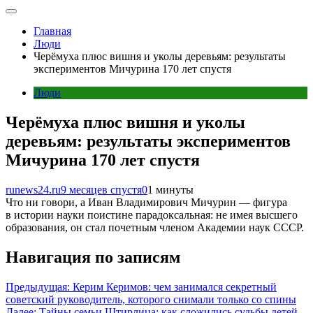
Главная
Люди
Черёмуха плюс вишня и уколы деревьям: результаты
экспериментов Мичурина 170 лет спустя
Люди
Черёмуха плюс вишня и уколы
деревьям: результаты экспериментов
Мичурина 170 лет спустя
runews24.ru
9 месяцев спустя
0
1 минуты
Что ни говори, а Иван Владимирович Мичурин — фигура
в истории науки поистине парадоксальная: не имея высшего
образования, он стал почетным членом Академии наук СССР.
Навигация по записям
Предыдущая:
Керим Керимов: чем занимался секретный
советский руководитель, которого снимали только со спины
Далее:
Тайны семьи Штирлица: как сложились судьбы детей