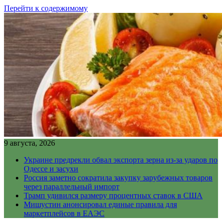
Перейти к содержимому
9 августа, 2026
Украине предрекли обвал экспорта зерна из-за ударов по
Одессе и засухи
Россия заметно сократила закупку зарубежных товаров
через параллельный импорт
Трамп удивился размеру процентных ставок в США
Мишустин анонсировал единые правила для
маркетплейсов в ЕАЭС