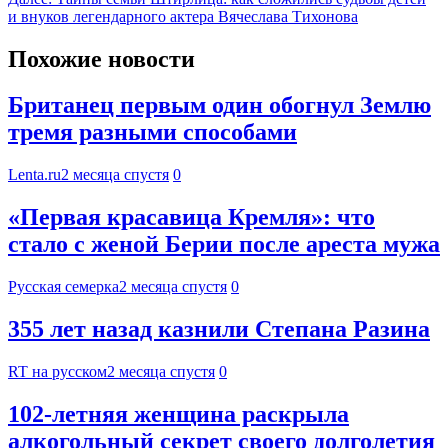
и внуков легендарного актера Вячеслава Тихонова
Похожие новости
Британец первым один обогнул Землю
тремя разными способами
Lenta.ru
2 месяца спустя
0
«Первая красавица Кремля»: что
стало с женой Берии после ареста мужа
Русская семерка
2 месяца спустя
0
355 лет назад казнили Степана Разина
RT на русском
2 месяца спустя
0
102-летняя женщина раскрыла
алкогольный секрет своего долголетия