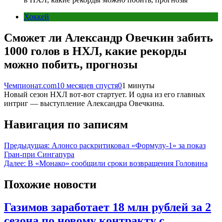
Хоккей
Сможет ли Александр Овечкин забить
1000 голов в НХЛ, какие рекорды
можно побить, прогнозы
Чемпионат.com
10 месяцев спустя
0
1 минуты
Новый сезон НХЛ вот-вот стартует. И одна из его главных
интриг — выступление Александра Овечкина.
Навигация по записям
Предыдущая:
Алонсо раскритиковал «Формулу-1» за показ
Гран-при Сингапура
Далее:
В «Монако» сообщили сроки возвращения Головина
Похожие новости
Газимов заработает 18 млн рублей за 2
сезона по новому контракту с