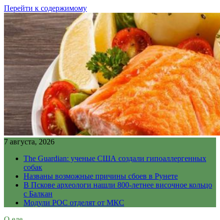
Перейти к содержимому
7 августа, 2026
The Guardian: ученые США создали гипоаллергенных
собак
Названы возможные причины сбоев в Рунете
В Пскове археологи нашли 800-летнее височное кольцо
с Балкан
Модули РОС отделят от МКС
О еде