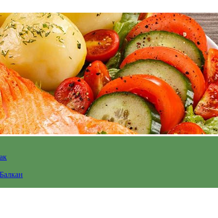
ак
 Балкан