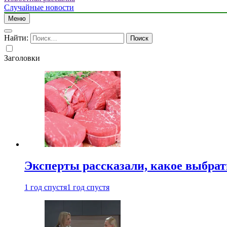
Случайные новости
Меню
Найти:
Заголовки
Эксперты рассказали, какое выбрат
1 год спустя
1 год спустя