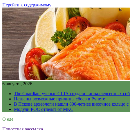
Перейти к содержимому
6 августа, 2026
The Guardian: ученые США создали гипоаллергенных соб
Названы возможные причины сбоев в Рунете
В Пскове археологи нашли 800-летнее височное кольцо с
Модули РОС отделят от МКС
О еде
Новостная рассылка