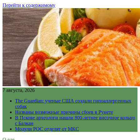
Перейти к содержимому
7 августа, 2026
The Guardian: ученые США создали гипоаллергенных
собак
Названы возможные причины сбоев в Рунете
В Пскове археологи нашли 800-летнее височное кольцо
с Балкан
Модули РОС отделят от МКС
О еде