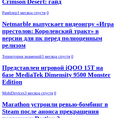
Crimson Desert: гайд
Рамблер
3 месяца спустя
0
Netmarble выпускает видеоигру «Игра
престолов: Королевский тракт» в
версии для пк перед полноценным
релизом
Территория знамений
3 месяца спустя
0
Представлен игровой iQOO 15T на
базе MediaTek Dimensity 9500 Monster
Edition
MobiDevices
3 месяца спустя
0
Marathon устроили ревью-бомбинг в
Steam после анонса прекращения