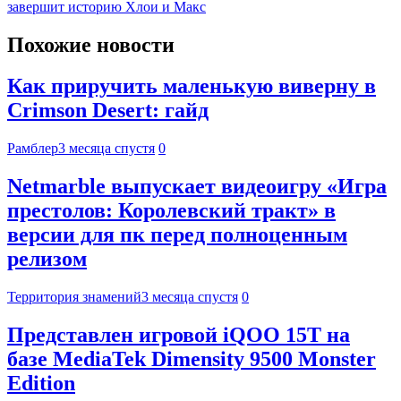
завершит историю Хлои и Макс
Похожие новости
Как приручить маленькую виверну в
Crimson Desert: гайд
Рамблер
3 месяца спустя
0
Netmarble выпускает видеоигру «Игра
престолов: Королевский тракт» в
версии для пк перед полноценным
релизом
Территория знамений
3 месяца спустя
0
Представлен игровой iQOO 15T на
базе MediaTek Dimensity 9500 Monster
Edition