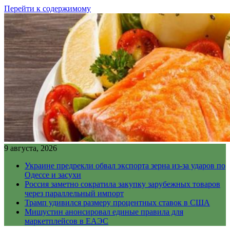
Перейти к содержимому
9 августа, 2026
Украине предрекли обвал экспорта зерна из-за ударов по
Одессе и засухи
Россия заметно сократила закупку зарубежных товаров
через параллельный импорт
Трамп удивился размеру процентных ставок в США
Мишустин анонсировал единые правила для
маркетплейсов в ЕАЭС