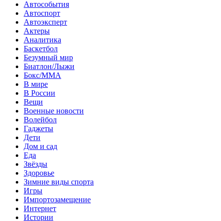
Автособытия
Автоспорт
Автоэксперт
Актеры
Аналитика
Баскетбол
Безумный мир
Биатлон/Лыжи
Бокс/MMA
В мире
В России
Вещи
Военные новости
Волейбол
Гаджеты
Дети
Дом и сад
Еда
Звёзды
Здоровье
Зимние виды спорта
Игры
Импортозамещение
Интернет
Истории