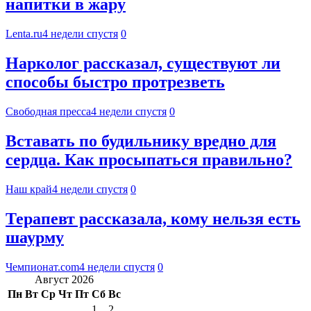
напитки в жару
Lenta.ru
4 недели спустя
0
Нарколог рассказал, существуют ли
способы быстро протрезветь
Свободная пресса
4 недели спустя
0
Вставать по будильнику вредно для
сердца. Как просыпаться правильно?
Наш край
4 недели спустя
0
Терапевт рассказала, кому нельзя есть
шаурму
Чемпионат.com
4 недели спустя
0
Август 2026
Пн
Вт
Ср
Чт
Пт
Сб
Вс
1
2