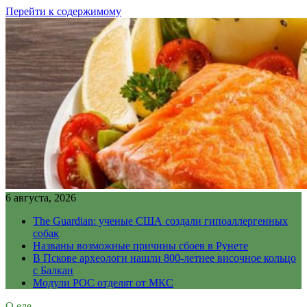
Перейти к содержимому
6 августа, 2026
The Guardian: ученые США создали гипоаллергенных
собак
Названы возможные причины сбоев в Рунете
В Пскове археологи нашли 800-летнее височное кольцо
с Балкан
Модули РОС отделят от МКС
О еде