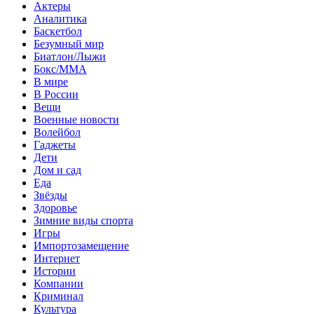
Актеры
Аналитика
Баскетбол
Безумный мир
Биатлон/Лыжи
Бокс/MMA
В мире
В России
Вещи
Военные новости
Волейбол
Гаджеты
Дети
Дом и сад
Еда
Звёзды
Здоровье
Зимние виды спорта
Игры
Импортозамещение
Интернет
Истории
Компании
Криминал
Культура