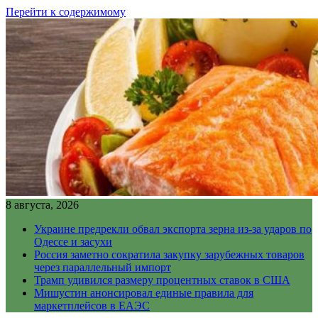
Перейти к содержимому
8 августа, 2026
Украине предрекли обвал экспорта зерна из-за ударов по
Одессе и засухи
Россия заметно сократила закупку зарубежных товаров
через параллельный импорт
Трамп удивился размеру процентных ставок в США
Мишустин анонсировал единые правила для
маркетплейсов в ЕАЭС