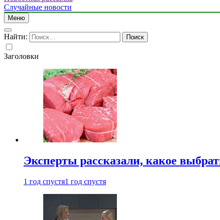
Случайные новости
Меню
Найти:
Заголовки
Эксперты рассказали, какое выбрат
1 год спустя
1 год спустя