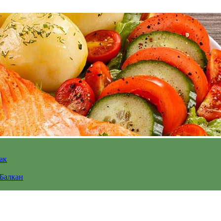
ак
 Балкан