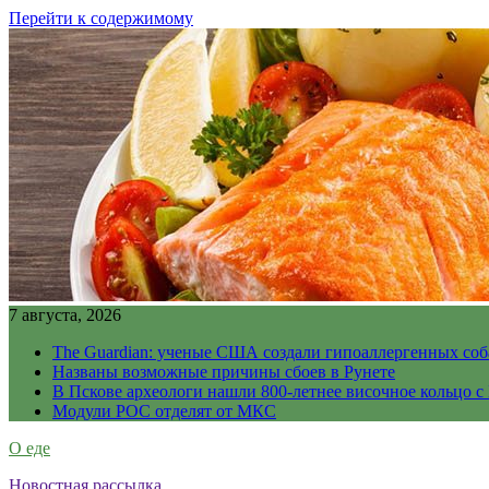
Перейти к содержимому
7 августа, 2026
The Guardian: ученые США создали гипоаллергенных соб
Названы возможные причины сбоев в Рунете
В Пскове археологи нашли 800-летнее височное кольцо с
Модули РОС отделят от МКС
О еде
Новостная рассылка