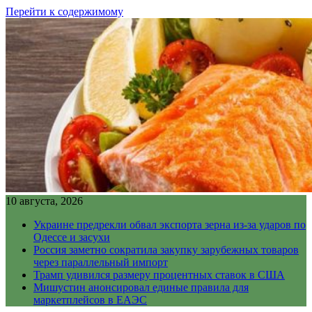
Перейти к содержимому
10 августа, 2026
Украине предрекли обвал экспорта зерна из-за ударов по
Одессе и засухи
Россия заметно сократила закупку зарубежных товаров
через параллельный импорт
Трамп удивился размеру процентных ставок в США
Мишустин анонсировал единые правила для
маркетплейсов в ЕАЭС