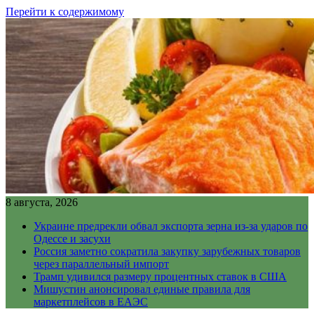
Перейти к содержимому
8 августа, 2026
Украине предрекли обвал экспорта зерна из-за ударов по
Одессе и засухи
Россия заметно сократила закупку зарубежных товаров
через параллельный импорт
Трамп удивился размеру процентных ставок в США
Мишустин анонсировал единые правила для
маркетплейсов в ЕАЭС