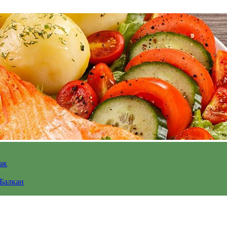
ак
 Балкан