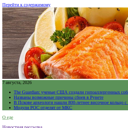
Перейти к содержимому
7 августа, 2026
The Guardian: ученые США создали гипоаллергенных соб
Названы возможные причины сбоев в Рунете
В Пскове археологи нашли 800-летнее височное кольцо с
Модули РОС отделят от МКС
О еде
Новостная рассылка