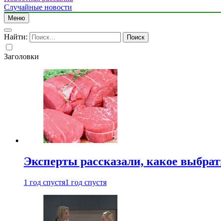
Случайные новости
Меню
Найти:
Заголовки
Эксперты рассказали, какое выбрат
1 год спустя
1 год спустя