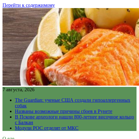
Перейти к содержимому
7 августа, 2026
The Guardian: ученые США создали гипоаллергенных
собак
Названы возможные причины сбоев в Рунете
В Пскове археологи нашли 800-летнее височное кольцо
с Балкан
Модули РОС отделят от МКС
О еде