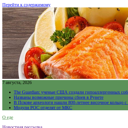
Перейти к содержимому
7 августа, 2026
The Guardian: ученые США создали гипоаллергенных соб
Названы возможные причины сбоев в Рунете
В Пскове археологи нашли 800-летнее височное кольцо с
Модули РОС отделят от МКС
О еде
Новостная рассылка