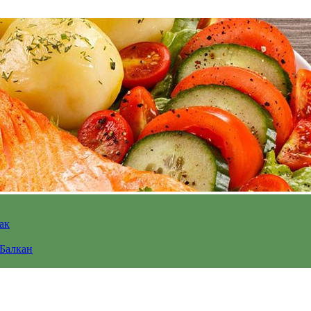
ак
 Балкан