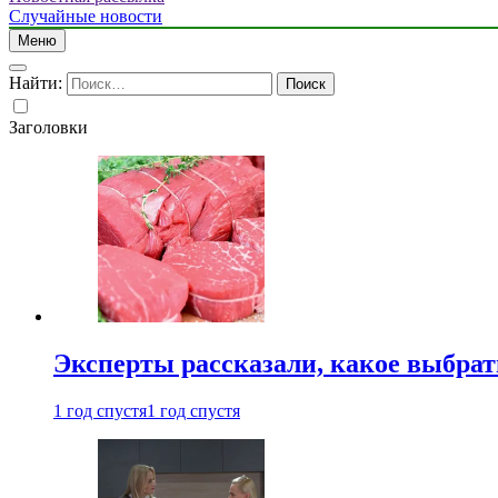
Случайные новости
Меню
Найти:
Заголовки
Эксперты рассказали, какое выбрат
1 год спустя
1 год спустя