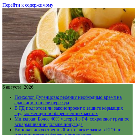
Перейти к содержимому
6 августа, 2026
Психолог Дугенцова: ребёнку необходимо время на
адаптацию после переезда
В ГД подготовили законопроект о защите кормящих
грудью женщин в общественных местах
Минздрав: Более 40% матерей в РФ сохраняют грудное
вскармливание дольше полугода
Виноват искусственный интеллект: зачем в ЕГЭ по