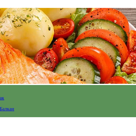
ак
 Балкан