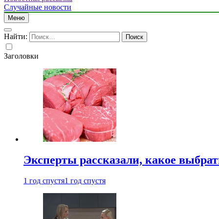
Случайные новости
Меню
Найти:
Заголовки
Эксперты рассказали, какое выбрат
1 год спустя
1 год спустя