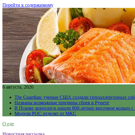
Перейти к содержимому
6 августа, 2026
The Guardian: ученые США создали гипоаллергенных соб
Названы возможные причины сбоев в Рунете
В Пскове археологи нашли 800-летнее височное кольцо с
Модули РОС отделят от МКС
О еде
Новостная рассылка