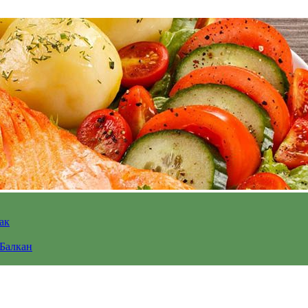
ак
 Балкан