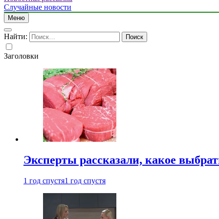
Случайные новости
Меню
Найти:
Заголовки
Эксперты рассказали, какое выбрат
1 год спустя
1 год спустя