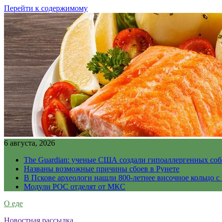
Перейти к содержимому
6 августа, 2026
The Guardian: ученые США создали гипоаллергенных соб
Названы возможные причины сбоев в Рунете
В Пскове археологи нашли 800-летнее височное кольцо с
Модули РОС отделят от МКС
О еде
Новостная рассылка