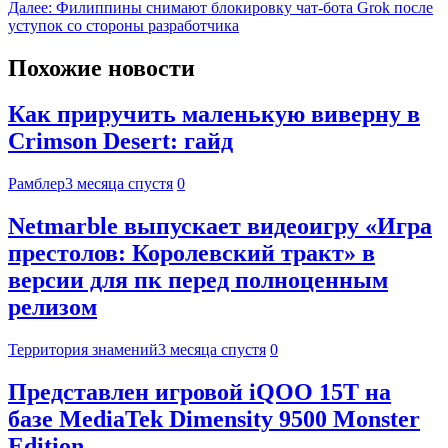
Далее:
Филиппины снимают блокировку чат-бота Grok после
уступок со стороны разработчика
Похожие новости
Как приручить маленькую виверну в
Crimson Desert: гайд
Рамблер
3 месяца спустя
0
Netmarble выпускает видеоигру «Игра
престолов: Королевский тракт» в
версии для пк перед полноценным
релизом
Территория знамений
3 месяца спустя
0
Представлен игровой iQOO 15T на
базе MediaTek Dimensity 9500 Monster
Edition