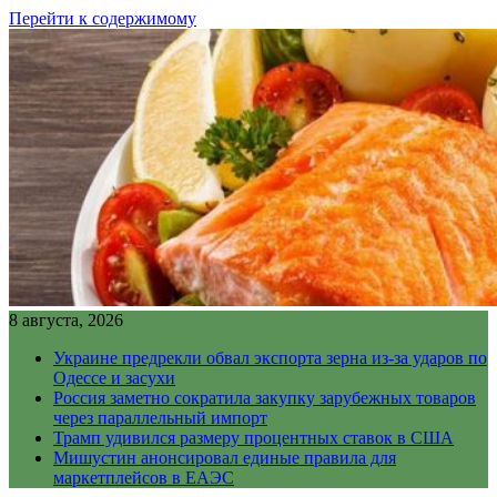
Перейти к содержимому
8 августа, 2026
Украине предрекли обвал экспорта зерна из-за ударов по
Одессе и засухи
Россия заметно сократила закупку зарубежных товаров
через параллельный импорт
Трамп удивился размеру процентных ставок в США
Мишустин анонсировал единые правила для
маркетплейсов в ЕАЭС