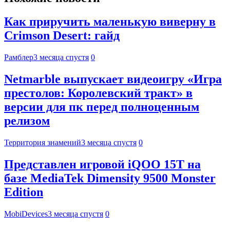
Как приручить маленькую виверну в
Crimson Desert: гайд
Рамблер
3 месяца спустя
0
Netmarble выпускает видеоигру «Игра
престолов: Королевский тракт» в
версии для пк перед полноценным
релизом
Территория знамений
3 месяца спустя
0
Представлен игровой iQOO 15T на
базе MediaTek Dimensity 9500 Monster
Edition
MobiDevices
3 месяца спустя
0