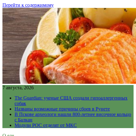
Перейти к содержимому
7 августа, 2026
The Guardian: ученые США создали гипоаллергенных
собак
Названы возможные причины сбоев в Рунете
В Пскове археологи нашли 800-летнее височное кольцо
с Балкан
Модули РОС отделят от МКС
О еде