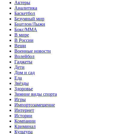
Актеры
Аналитика
Баскетбол
Безумный мир
Биатлон/Лыжи
Бокс/MMA
В мире
В России
Вещи
Военные новости
Волейбол
Гаджеты
Дети
Дом и сад
Еда
Звёзды
Здоровье
Зимние виды спорта
Игры
Импортозамещение
Интернет
Истории
Компании
Криминал
Культура