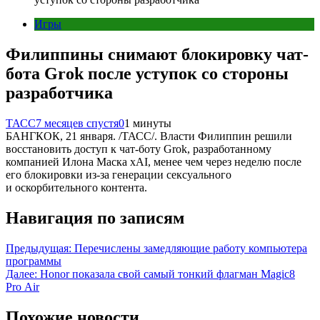
Игры
Филиппины снимают блокировку чат-
бота Grok после уступок со стороны
разработчика
ТАСС
7 месяцев спустя
0
1 минуты
БАНГКОК, 21 января. /ТАСС/. Власти Филиппин решили
восстановить доступ к чат-боту Grok, разработанному
компанией Илона Маска xAI, менее чем через неделю после
его блокировки из-за генерации сексуального
и оскорбительного контента.
Навигация по записям
Предыдущая:
Перечислены замедляющие работу компьютера
программы
Далее:
Honor показала свой самый тонкий флагман Magic8
Pro Air
Похожие новости