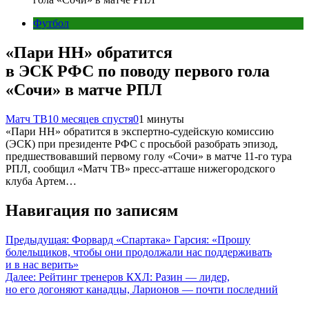
Футбол
«Пари НН» обратится
в ЭСК РФС по поводу первого гола
«Сочи» в матче РПЛ
Матч ТВ
10 месяцев спустя
0
1 минуты
«Пари НН» обратится в экспертно‑судейскую комиссию
(ЭСК) при президенте РФС с просьбой разобрать эпизод,
предшествовавший первому голу «Сочи» в матче 11‑го тура
РПЛ, сообщил «Матч ТВ» пресс‑атташе нижегородского
клуба Артем…
Навигация по записям
Предыдущая:
Форвард «Спартака» Гарсия: «Прошу
болельщиков, чтобы они продолжали нас поддерживать
и в нас верить»
Далее:
Рейтинг тренеров КХЛ: Разин — лидер,
но его догоняют канадцы, Ларионов — почти последний