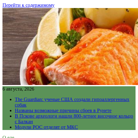
Перейти к содержимому
6 августа, 2026
The Guardian: ученые США создали гипоаллергенных
собак
Названы возможные причины сбоев в Рунете
В Пскове археологи нашли 800-летнее височное кольцо
с Балкан
Модули РОС отделят от МКС
О еде