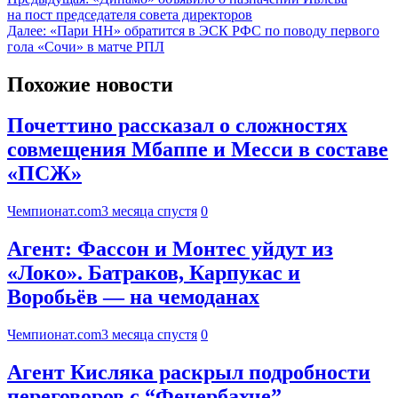
на пост председателя совета директоров
Далее:
«Пари НН» обратится в ЭСК РФС по поводу первого
гола «Сочи» в матче РПЛ
Похожие новости
Почеттино рассказал о сложностях
совмещения Мбаппе и Месси в составе
«ПСЖ»
Чемпионат.com
3 месяца спустя
0
Агент: Фассон и Монтес уйдут из
«Локо». Батраков, Карпукас и
Воробьёв — на чемоданах
Чемпионат.com
3 месяца спустя
0
Агент Кисляка раскрыл подробности
переговоров с “Фенербахче”