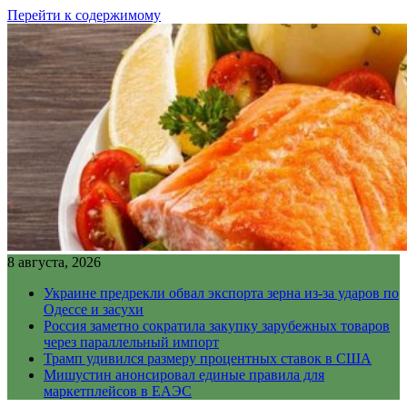
Перейти к содержимому
8 августа, 2026
Украине предрекли обвал экспорта зерна из-за ударов по
Одессе и засухи
Россия заметно сократила закупку зарубежных товаров
через параллельный импорт
Трамп удивился размеру процентных ставок в США
Мишустин анонсировал единые правила для
маркетплейсов в ЕАЭС