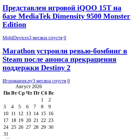
Представлен игровой iQOO 15T на
базе MediaTek Dimensity 9500 Monster
Edition
MobiDevices
3 месяца спустя
0
Marathon устроили ревью-бомбинг в
Steam после анонса прекращения
поддержки Destiny 2
Игромания.ру
3 месяца спустя
0
Август 2026
Пн
Вт
Ср
Чт
Пт
Сб
Вс
1
2
3
4
5
6
7
8
9
10
11
12
13
14
15
16
17
18
19
20
21
22
23
24
25
26
27
28
29
30
31