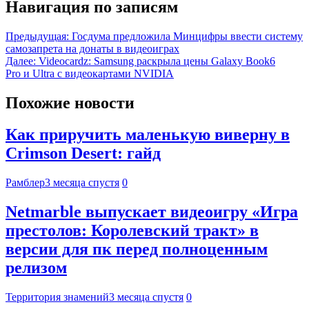
Навигация по записям
Предыдущая:
Госдума предложила Минцифры ввести систему
самозапрета на донаты в видеоиграх
Далее:
Videocardz: Samsung раскрыла цены Galaxy Book6
Pro и Ultra с видеокартами NVIDIA
Похожие новости
Как приручить маленькую виверну в
Crimson Desert: гайд
Рамблер
3 месяца спустя
0
Netmarble выпускает видеоигру «Игра
престолов: Королевский тракт» в
версии для пк перед полноценным
релизом
Территория знамений
3 месяца спустя
0