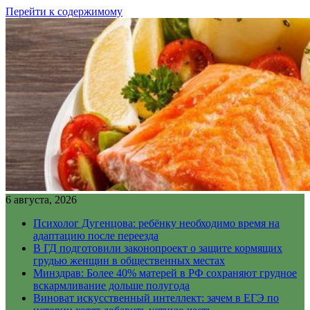
Перейти к содержимому
6 августа, 2026
Психолог Дугенцова: ребёнку необходимо время на
адаптацию после переезда
В ГД подготовили законопроект о защите кормящих
грудью женщин в общественных местах
Минздрав: Более 40% матерей в РФ сохраняют грудное
вскармливание дольше полугода
Виноват искусственный интеллект: зачем в ЕГЭ по