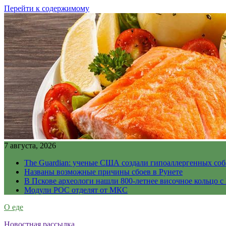
Перейти к содержимому
7 августа, 2026
The Guardian: ученые США создали гипоаллергенных соб
Названы возможные причины сбоев в Рунете
В Пскове археологи нашли 800-летнее височное кольцо с
Модули РОС отделят от МКС
О еде
Новостная рассылка