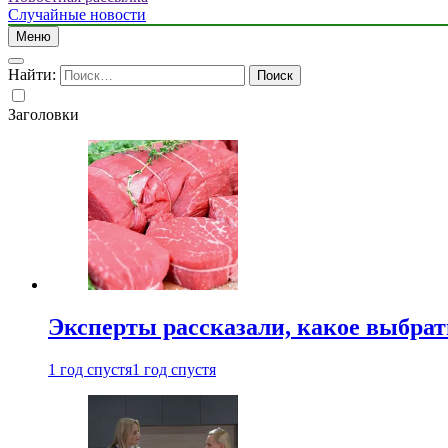
Случайные новости
Меню
Найти:
Заголовки
Эксперты рассказали, какое выбрат
1 год спустя
1 год спустя