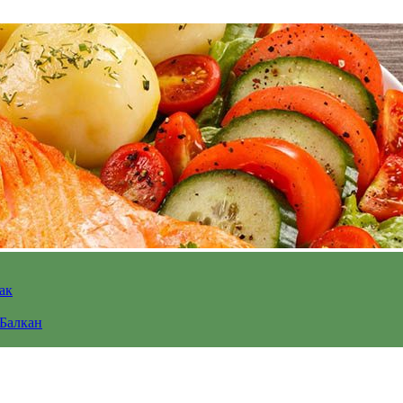
ак
 Балкан