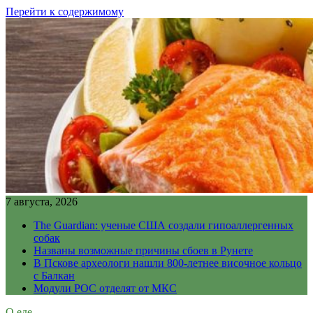
Перейти к содержимому
7 августа, 2026
The Guardian: ученые США создали гипоаллергенных
собак
Названы возможные причины сбоев в Рунете
В Пскове археологи нашли 800-летнее височное кольцо
с Балкан
Модули РОС отделят от МКС
О еде