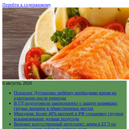
Перейти к содержимому
6 августа, 2026
Психолог Дугенцова: ребёнку необходимо время на
адаптацию после переезда
В ГД подготовили законопроект о защите кормящих
грудью женщин в общественных местах
Минздрав: Более 40% матерей в РФ сохраняют грудное
вскармливание дольше полугода
Виноват искусственный интеллект: зачем в ЕГЭ по