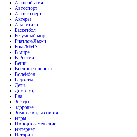
Автособытия
Автоспорт
Автоэксперт
Актеры
Аналитика
Баскетбол
Безумный мир
Биатлон/Лыжи
Бокс/MMA
В мире
В России
Вещи
Военные новости
Волейбол
Гаджеты
Дети
Дом и сад
Еда
Звёзды
Здоровье
Зимние виды спорта
Игры
Импортозамещение
Интернет
Истории