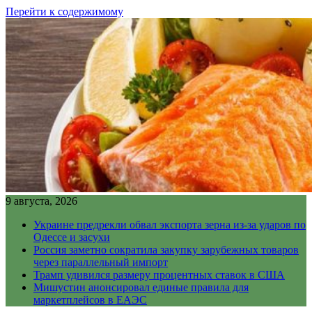
Перейти к содержимому
9 августа, 2026
Украине предрекли обвал экспорта зерна из-за ударов по
Одессе и засухи
Россия заметно сократила закупку зарубежных товаров
через параллельный импорт
Трамп удивился размеру процентных ставок в США
Мишустин анонсировал единые правила для
маркетплейсов в ЕАЭС