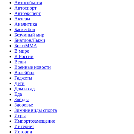
Автособытия
Автоспорт
Автоэксперт
Актеры
Аналитика
Баскетбол
Безумный мир
Биатлон/Лыжи
Бокс/MMA
В мире
В России
Вещи
Военные новости
Волейбол
Гаджеты
Дети
Дом и сад
Еда
Звёзды
Здоровье
Зимние виды спорта
Игры
Импортозамещение
Интернет
Истории