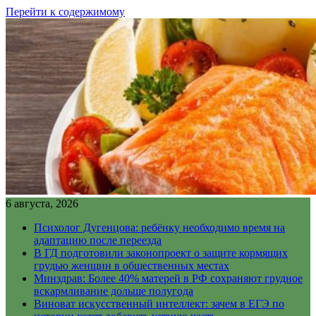
Перейти к содержимому
6 августа, 2026
Психолог Дугенцова: ребёнку необходимо время на
адаптацию после переезда
В ГД подготовили законопроект о защите кормящих
грудью женщин в общественных местах
Минздрав: Более 40% матерей в РФ сохраняют грудное
вскармливание дольше полугода
Виноват искусственный интеллект: зачем в ЕГЭ по