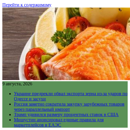
Перейти к содержимому
9 августа, 2026
Украине предрекли обвал экспорта зерна из-за ударов по
Одессе и засухи
Россия заметно сократила закупку зарубежных товаров
через параллельный импорт
Трамп удивился размеру процентных ставок в США
Мишустин анонсировал единые правила для
маркетплейсов в ЕАЭС