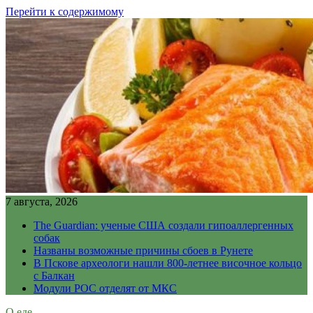
Перейти к содержимому
7 августа, 2026
The Guardian: ученые США создали гипоаллергенных
собак
Названы возможные причины сбоев в Рунете
В Пскове археологи нашли 800-летнее височное кольцо
с Балкан
Модули РОС отделят от МКС
О еде