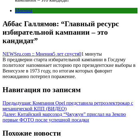
Мнения
Аббас Галлямов: “Главный ресурс
избирательной кампании – это
кандидат”
NEWSru.com :: Мнения
5 лет спустя
0
1 минуты
В преддверии старта избирательной кампании в Госдуму
политолог напоминает историю про президентские выборы в
Венесуэле в 1973 году, по итогам которых фаворит
неожиданно потерпел поражение.
Навигация по записям
Предыдущая:
Компания Opel представила ретроэлектрокар с
механической КПП (ВИДЕО)
Далее:
Китайский марсоход “Чжужун” прислал на Землю
первые ФОТО после успешной посадки
Похожие новости