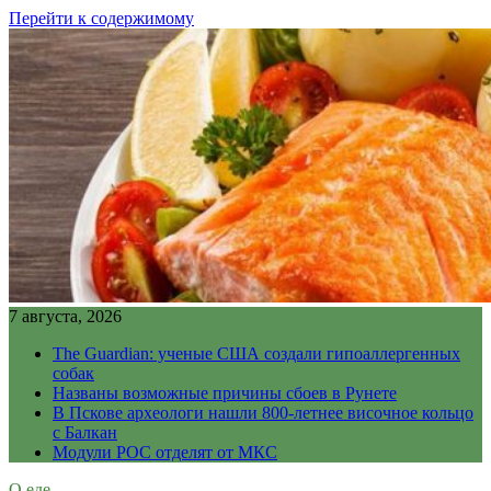
Перейти к содержимому
7 августа, 2026
The Guardian: ученые США создали гипоаллергенных
собак
Названы возможные причины сбоев в Рунете
В Пскове археологи нашли 800-летнее височное кольцо
с Балкан
Модули РОС отделят от МКС
О еде