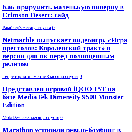
Как приручить маленькую виверну в
Crimson Desert: гайд
Рамблер
3 месяца спустя
0
Netmarble выпускает видеоигру «Игра
престолов: Королевский тракт» в
версии для пк перед полноценным
релизом
Территория знамений
3 месяца спустя
0
Представлен игровой iQOO 15T на
базе MediaTek Dimensity 9500 Monster
Edition
MobiDevices
3 месяца спустя
0
Marathon устроили ревью-бомбинг в