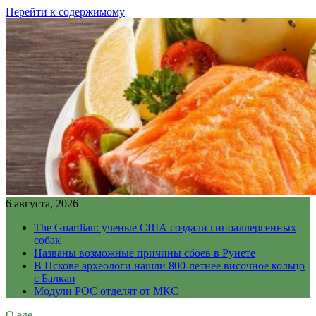
Перейти к содержимому
6 августа, 2026
The Guardian: ученые США создали гипоаллергенных
собак
Названы возможные причины сбоев в Рунете
В Пскове археологи нашли 800-летнее височное кольцо
с Балкан
Модули РОС отделят от МКС
О еде