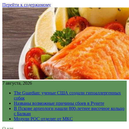
Перейти к содержимому
7 августа, 2026
The Guardian: ученые США создали гипоаллергенных
собак
Названы возможные причины сбоев в Рунете
В Пскове археологи нашли 800-летнее височное кольцо
с Балкан
Модули РОС отделят от МКС
О еде