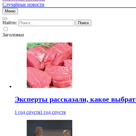
Случайные новости
Меню
Найти:
Заголовки
Эксперты рассказали, какое выбрат
1 год спустя
1 год спустя