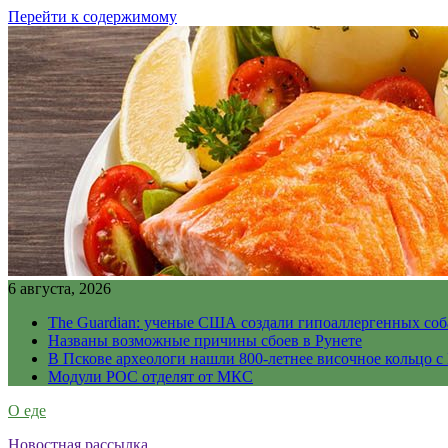
Перейти к содержимому
6 августа, 2026
The Guardian: ученые США создали гипоаллергенных соб
Названы возможные причины сбоев в Рунете
В Пскове археологи нашли 800-летнее височное кольцо с
Модули РОС отделят от МКС
О еде
Новостная рассылка