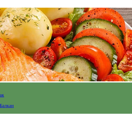
ак
 Балкан