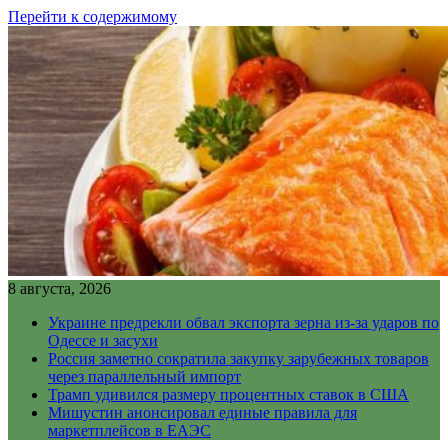
Перейти к содержимому
8 августа, 2026
Украине предрекли обвал экспорта зерна из-за ударов по
Одессе и засухи
Россия заметно сократила закупку зарубежных товаров
через параллельный импорт
Трамп удивился размеру процентных ставок в США
Мишустин анонсировал единые правила для
маркетплейсов в ЕАЭС