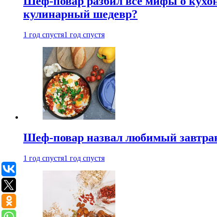
Шеф-повар разбил все мифы о кухонн
кулинарный шедевр?
1 год спустя
1 год спустя
Шеф-повар назвал любимый завтрак 
1 год спустя
1 год спустя