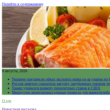
Перейти к содержимому
8 августа, 2026
Украине предрекли обвал экспорта зерна из-за ударов по 
Россия заметно сократила закупку зарубежных товаров ч
Трамп удивился размеру процентных ставок в США
Мишустин анонсировал единые правила для маркетплей
О еде
Новостная рассылка