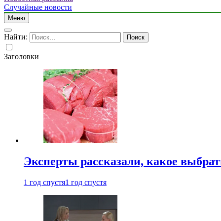
Случайные новости
Меню
Найти:
Заголовки
Эксперты рассказали, какое выбрат
1 год спустя
1 год спустя