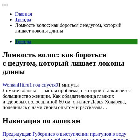
Главная
Тренды
Ломкость волос: как бороться с недугом, который
лишает локоны длины
Тренды
Ломкость волос: как бороться
с недугом, который лишает локоны
длины
WomanHit.ru
1 год спустя
0
1 минуты
Ломкие волосы — частая проблема, с которой сталкивается
большинство женщин. Как обладательница гладких
и здоровых волос длиной 60 см, стилист Дарья Ходарева,
поделилась с нами своим опытом и рассказала…
Навигация по записям
Предыдущая:
Губерниев о выступлении прыгунов в воду
на турнире в Германии: «Важность этих стартов огромна»