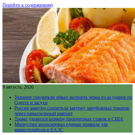
Перейти к содержимому
9 августа, 2026
Украине предрекли обвал экспорта зерна из-за ударов по
Одессе и засухи
Россия заметно сократила закупку зарубежных товаров
через параллельный импорт
Трамп удивился размеру процентных ставок в США
Мишустин анонсировал единые правила для
маркетплейсов в ЕАЭС