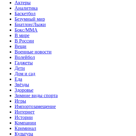
Актеры
Аналитика
Баскетбол
Безумный мир
Биатлон/Лыжи
Бокс/MMA
В мире
В России
Вещи
Военные новости
Волейбол
Гаджеты
Дети
Дом и сад
Еда
Звёзды
Здоровье
Зимние виды спорта
Игры
Импортозамещение
Интернет
Истории
Компании
Криминал
Культура