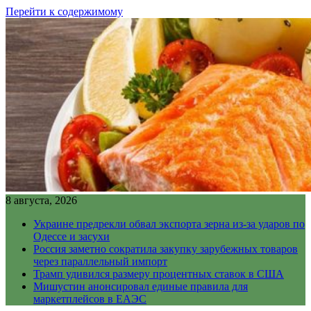
Перейти к содержимому
8 августа, 2026
Украине предрекли обвал экспорта зерна из-за ударов по
Одессе и засухи
Россия заметно сократила закупку зарубежных товаров
через параллельный импорт
Трамп удивился размеру процентных ставок в США
Мишустин анонсировал единые правила для
маркетплейсов в ЕАЭС