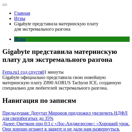
Главная
Игры
Gigabyte представила материнскую плату
для экстремального разгона
Игры
Gigabyte представила материнскую
плату для экстремального разгона
Ferra.ru
1 год спустя
0
1 минуты
Gigabyte официально представила свою новейшую
материнскую плату Z890 AORUS Tachyon ICE, созданную
специально для любителей экстремального разгона.
Навигация по записям
Предыдущая:
Депутат Миронов предложил увеличить НДФЛ
для сверхбогатых до 35%
Далее:
Овечкин про 0:3 с «Лос-Анджелесом»: «Хороший урок.
Они хорошо играют в защите и не дали нам развернуться.