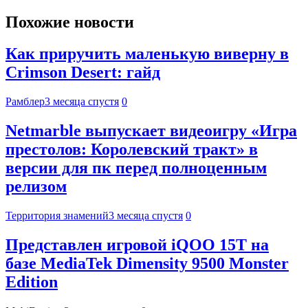
Похожие новости
Как приручить маленькую виверну в
Crimson Desert: гайд
Рамблер
3 месяца спустя
0
Netmarble выпускает видеоигру «Игра
престолов: Королевский тракт» в
версии для пк перед полноценным
релизом
Территория знамений
3 месяца спустя
0
Представлен игровой iQOO 15T на
базе MediaTek Dimensity 9500 Monster
Edition