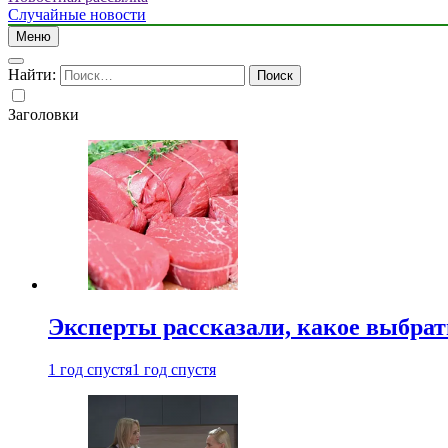
Случайные новости
Меню
Найти:
Заголовки
Эксперты рассказали, какое выбрат
1 год спустя
1 год спустя