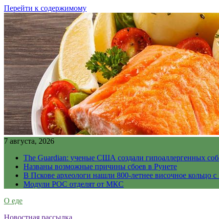
Перейти к содержимому
7 августа, 2026
The Guardian: ученые США создали гипоаллергенных соб
Названы возможные причины сбоев в Рунете
В Пскове археологи нашли 800-летнее височное кольцо с
Модули РОС отделят от МКС
О еде
Новостная рассылка