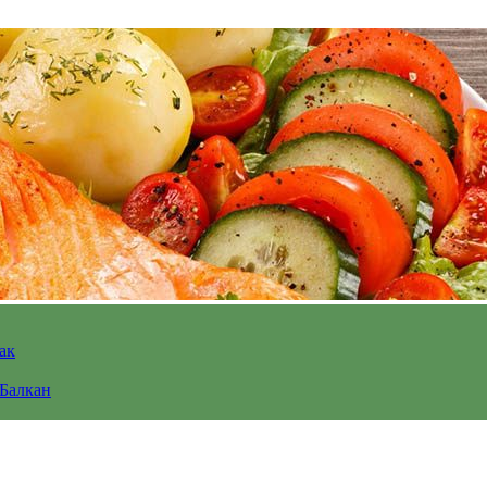
ак
 Балкан