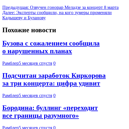
Предыдущая:
Озвучен гонорар Меладзе за концерт 8 марта
Далее:
Эксперты сообщили, на кого зумеры променяли
Кадышеву и Буланову
Похожие новости
Бузова с сожалением сообщила
о нарушенных планах
Рамблер
5 месяцев спустя
0
Подсчитан заработок Киркорова
за три концерта: цифра удивит
Рамблер
5 месяцев спустя
0
Бородина: буллинг «переходит
все границы разумного»
Рамблер
5 месяцев спустя
0