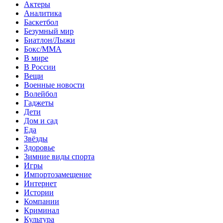
Актеры
Аналитика
Баскетбол
Безумный мир
Биатлон/Лыжи
Бокс/MMA
В мире
В России
Вещи
Военные новости
Волейбол
Гаджеты
Дети
Дом и сад
Еда
Звёзды
Здоровье
Зимние виды спорта
Игры
Импортозамещение
Интернет
Истории
Компании
Криминал
Культура