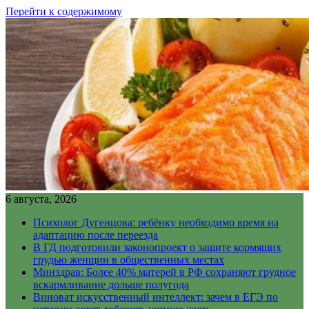
Перейти к содержимому
6 августа, 2026
Психолог Дугенцова: ребёнку необходимо время на
адаптацию после переезда
В ГД подготовили законопроект о защите кормящих
грудью женщин в общественных местах
Минздрав: Более 40% матерей в РФ сохраняют грудное
вскармливание дольше полугода
Виноват искусственный интеллект: зачем в ЕГЭ по