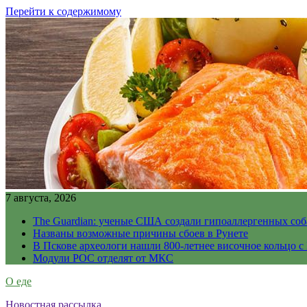
Перейти к содержимому
7 августа, 2026
The Guardian: ученые США создали гипоаллергенных соб
Названы возможные причины сбоев в Рунете
В Пскове археологи нашли 800-летнее височное кольцо с
Модули РОС отделят от МКС
О еде
Новостная рассылка