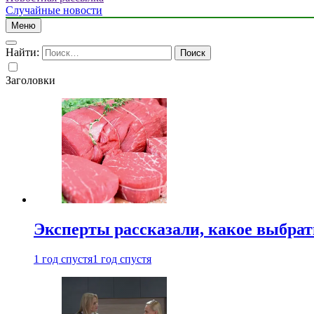
Случайные новости
Меню
Найти:
Заголовки
Эксперты рассказали, какое выбрат
1 год спустя
1 год спустя