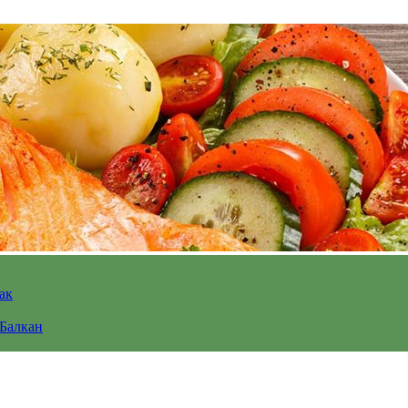
ак
 Балкан