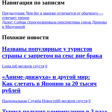
Навигация по записям
Предыдущая:
Чем бег в манеже отличается от обычного —
отвечает тренер
Далее:
Собчак спрогнозировала перспективы союза Дронова
и Мизулиной
Похожие новости
Названы популярные у туристов
страны с запретом на секс вне брака
Lenta.ru
6 месяцев спустя
0
«Аниме-движуха» и другой мир:
Как слетать в Японию за 20 тысяч
рублей
Национальная Служба Новостей
6 месяцев спустя
0
Турист получит компенсацию в 3 раза