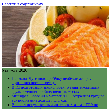
Перейти к содержимому
6 августа, 2026
Психолог Дугенцова: ребёнку необходимо время на
адаптацию после переезда
В ГД подготовили законопроект о защите кормящих
грудью женщин в общественных местах
Минздрав: Более 40% матерей в РФ сохраняют грудное
вскармливание дольше полугода
Виноват искусственный интеллект: зачем в ЕГЭ по