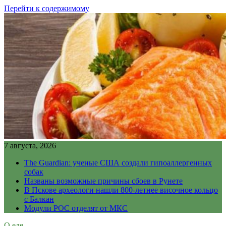
Перейти к содержимому
7 августа, 2026
The Guardian: ученые США создали гипоаллергенных
собак
Названы возможные причины сбоев в Рунете
В Пскове археологи нашли 800-летнее височное кольцо
с Балкан
Модули РОС отделят от МКС
О еде