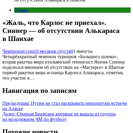
Теннис
«Жаль, что Карлос не приехал».
Синнер — об отсутствии Алькараса
в Шанхае
Чемпионат.com
10 месяцев спустя
0
1 минуты
Четырёхкратный чемпион турниров «Большого шлема»,
вторая ракетка мира итальянский теннисист Янник Синнер
поделился мнением об отсутствии на «Мастерсе» в Шанхае
первой ракетки мира испанца Карлоса Алькараса, отметив,
что участие в…
Навигация по записям
Предыдущая:
Путин не стал раскрывать инициатора встречи
на Аляске
Далее:
Сборная Бразилии впервые не вышла из группы
на молодежном ЧМ по футболу
Похожие новости