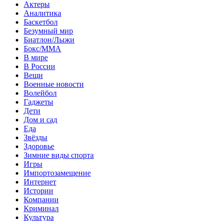
Актеры
Аналитика
Баскетбол
Безумный мир
Биатлон/Лыжи
Бокс/MMA
В мире
В России
Вещи
Военные новости
Волейбол
Гаджеты
Дети
Дом и сад
Еда
Звёзды
Здоровье
Зимние виды спорта
Игры
Импортозамещение
Интернет
Истории
Компании
Криминал
Культура