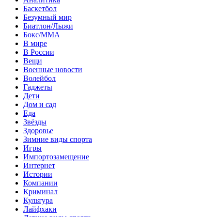
Баскетбол
Безумный мир
Биатлон/Лыжи
Бокс/MMA
В мире
В России
Вещи
Военные новости
Волейбол
Гаджеты
Дети
Дом и сад
Еда
Звёзды
Здоровье
Зимние виды спорта
Игры
Импортозамещение
Интернет
Истории
Компании
Криминал
Культура
Лайфхаки