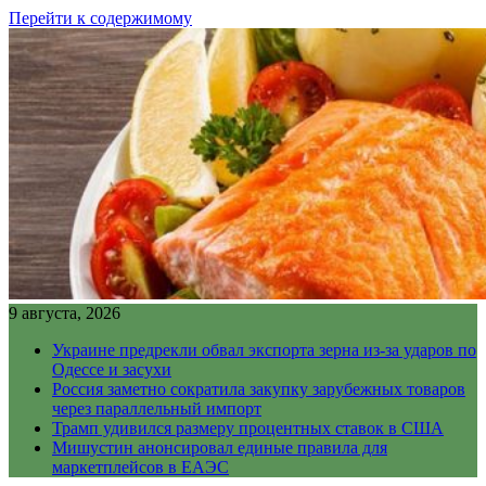
Перейти к содержимому
9 августа, 2026
Украине предрекли обвал экспорта зерна из-за ударов по
Одессе и засухи
Россия заметно сократила закупку зарубежных товаров
через параллельный импорт
Трамп удивился размеру процентных ставок в США
Мишустин анонсировал единые правила для
маркетплейсов в ЕАЭС