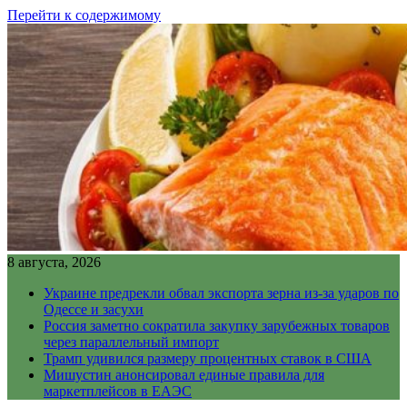
Перейти к содержимому
8 августа, 2026
Украине предрекли обвал экспорта зерна из-за ударов по
Одессе и засухи
Россия заметно сократила закупку зарубежных товаров
через параллельный импорт
Трамп удивился размеру процентных ставок в США
Мишустин анонсировал единые правила для
маркетплейсов в ЕАЭС