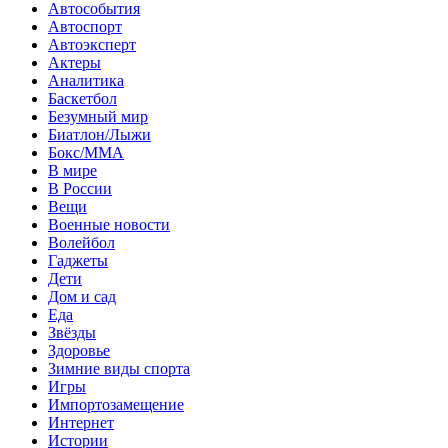
Автособытия
Автоспорт
Автоэксперт
Актеры
Аналитика
Баскетбол
Безумный мир
Биатлон/Лыжи
Бокс/MMA
В мире
В России
Вещи
Военные новости
Волейбол
Гаджеты
Дети
Дом и сад
Еда
Звёзды
Здоровье
Зимние виды спорта
Игры
Импортозамещение
Интернет
Истории