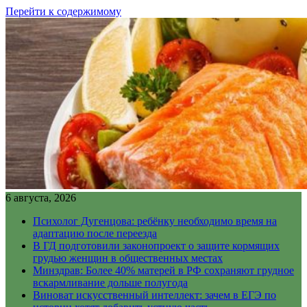
Перейти к содержимому
6 августа, 2026
Психолог Дугенцова: ребёнку необходимо время на
адаптацию после переезда
В ГД подготовили законопроект о защите кормящих
грудью женщин в общественных местах
Минздрав: Более 40% матерей в РФ сохраняют грудное
вскармливание дольше полугода
Виноват искусственный интеллект: зачем в ЕГЭ по