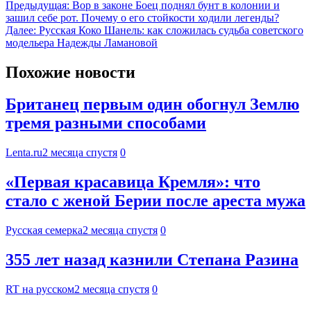
Предыдущая:
Вор в законе Боец поднял бунт в колонии и
зашил себе рот. Почему о его стойкости ходили легенды?
Далее:
Русская Коко Шанель: как сложилась судьба советского
модельера Надежды Ламановой
Похожие новости
Британец первым один обогнул Землю
тремя разными способами
Lenta.ru
2 месяца спустя
0
«Первая красавица Кремля»: что
стало с женой Берии после ареста мужа
Русская семерка
2 месяца спустя
0
355 лет назад казнили Степана Разина
RT на русском
2 месяца спустя
0