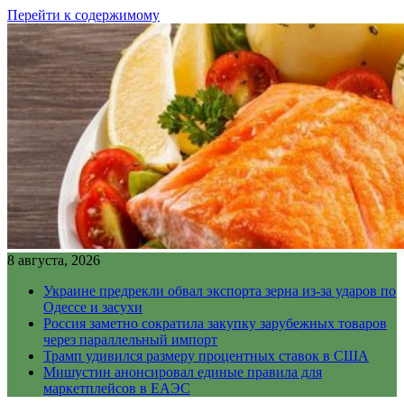
Перейти к содержимому
8 августа, 2026
Украине предрекли обвал экспорта зерна из-за ударов по
Одессе и засухи
Россия заметно сократила закупку зарубежных товаров
через параллельный импорт
Трамп удивился размеру процентных ставок в США
Мишустин анонсировал единые правила для
маркетплейсов в ЕАЭС