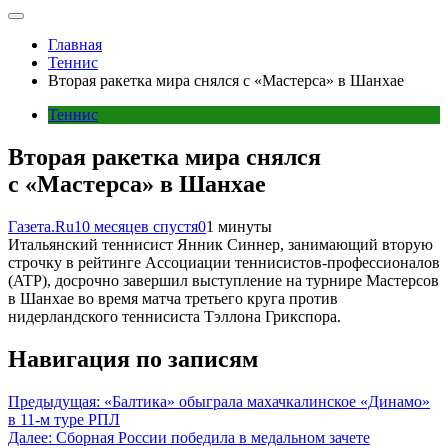
Главная
Теннис
Вторая ракетка мира снялся с «Мастерса» в Шанхае
Теннис
Вторая ракетка мира снялся
с «Мастерса» в Шанхае
Газета.Ru
10 месяцев спустя
0
1 минуты
Итальянский теннисист Янник Синнер, занимающий вторую
строчку в рейтинге Ассоциации теннисистов-профессионалов
(ATP), досрочно завершил выступление на турнире Мастерсов
в Шанхае во время матча третьего круга против
нидерландского теннисиста Тэллона Грикспора.
Навигация по записям
Предыдущая:
«Балтика» обыграла махачкалинское «Динамо»
в 11-м туре РПЛ
Далее:
Сборная России победила в медальном зачете