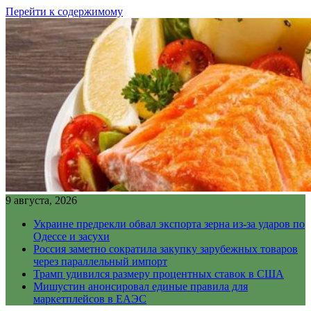
Перейти к содержимому
9 августа, 2026
Украине предрекли обвал экспорта зерна из-за ударов по
Одессе и засухи
Россия заметно сократила закупку зарубежных товаров
через параллельный импорт
Трамп удивился размеру процентных ставок в США
Мишустин анонсировал единые правила для
маркетплейсов в ЕАЭС