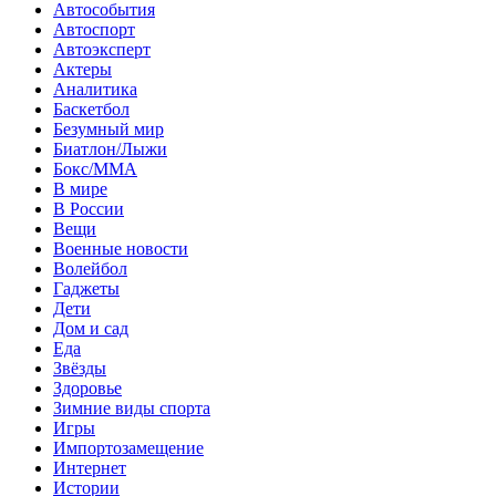
Автособытия
Автоспорт
Автоэксперт
Актеры
Аналитика
Баскетбол
Безумный мир
Биатлон/Лыжи
Бокс/MMA
В мире
В России
Вещи
Военные новости
Волейбол
Гаджеты
Дети
Дом и сад
Еда
Звёзды
Здоровье
Зимние виды спорта
Игры
Импортозамещение
Интернет
Истории