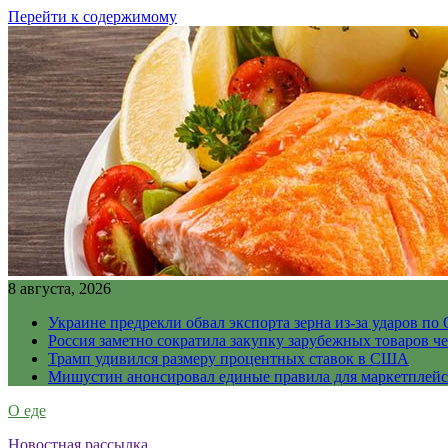
Перейти к содержимому
8 августа, 2026
Украине предрекли обвал экспорта зерна из-за ударов по 
Россия заметно сократила закупку зарубежных товаров ч
Трамп удивился размеру процентных ставок в США
Мишустин анонсировал единые правила для маркетплей
О еде
Новостная рассылка