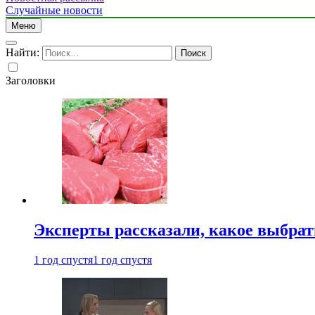
Случайные новости
Меню
Найти:
Заголовки
Эксперты рассказали, какое выбрат
1 год спустя
1 год спустя