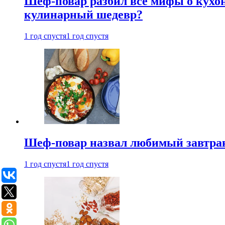
Шеф-повар разбил все мифы о кухонн
кулинарный шедевр?
1 год спустя
1 год спустя
Шеф-повар назвал любимый завтрак 
1 год спустя
1 год спустя