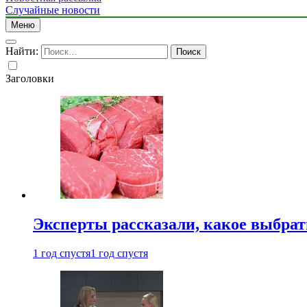
Случайные новости
Меню
Найти:
Заголовки
Эксперты рассказали, какое выбрат
1 год спустя
1 год спустя