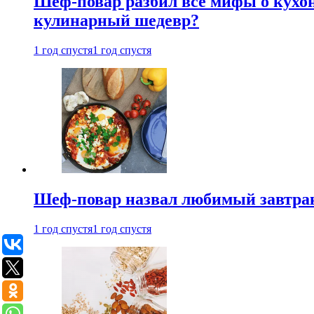
Шеф-повар разбил все мифы о кухонн
кулинарный шедевр?
1 год спустя
1 год спустя
Шеф-повар назвал любимый завтрак 
1 год спустя
1 год спустя