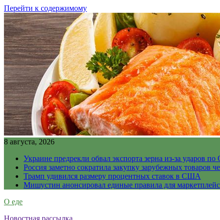
Перейти к содержимому
8 августа, 2026
Украине предрекли обвал экспорта зерна из-за ударов по 
Россия заметно сократила закупку зарубежных товаров ч
Трамп удивился размеру процентных ставок в США
Мишустин анонсировал единые правила для маркетплей
О еде
Новостная рассылка