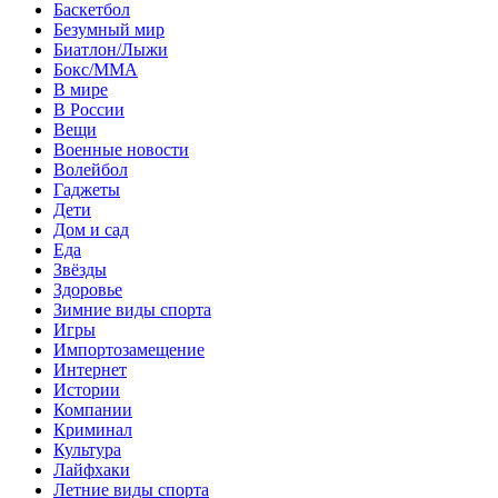
Баскетбол
Безумный мир
Биатлон/Лыжи
Бокс/MMA
В мире
В России
Вещи
Военные новости
Волейбол
Гаджеты
Дети
Дом и сад
Еда
Звёзды
Здоровье
Зимние виды спорта
Игры
Импортозамещение
Интернет
Истории
Компании
Криминал
Культура
Лайфхаки
Летние виды спорта