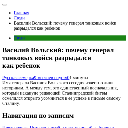
Главная
Люди
Василий Вольский: почему генерал танковых войск
разрыдался как ребенок
Люди
Василий Вольский: почему генерал
танковых войск разрыдался
как ребенок
Русская семерка
9 месяцев спустя
0
1 минуты
Имя генерала Василия Вольского сегодня известно лишь
историкам. А между тем, это единственный военачальник,
который накануне решающей Сталинградской битвы
осмелился открыто усомниться в её успехе в письме самому
Сталину.
Навигация по записям
Предыдущая:
Потерял друзей и чуть не погиб в Донецке.