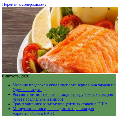
Перейти к содержимому
8 августа, 2026
Украине предрекли обвал экспорта зерна из-за ударов по
Одессе и засухи
Россия заметно сократила закупку зарубежных товаров
через параллельный импорт
Трамп удивился размеру процентных ставок в США
Мишустин анонсировал единые правила для
маркетплейсов в ЕАЭС